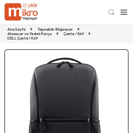
Ana Sayfa
Taşınabilir Bilgisayar
Aksesuar ve Yedek Parça
Çanta / Kılıf
DELL Çanta / Kılıf
Previous
Ne