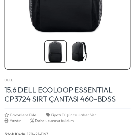
DELL
15.6 DELL ECOLOOP ESSENTIAL
CP3724 SIRT ÇANTASI 460-BDSS
Favorilere Ekle
Fiyatı Düşünce Haber Ver
Yazdır
Daha ucuzunu buldum
Stok Kodu
: 179-21-1163