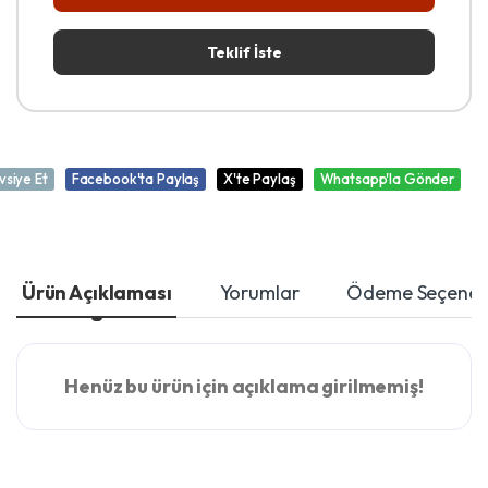
Teklif İste
vsiye Et
Facebook'ta Paylaş
X'te Paylaş
Whatsapp'la Gönder
Ürün Açıklaması
Yorumlar
Ödeme Seçenekl
Henüz bu ürün için açıklama girilmemiş!