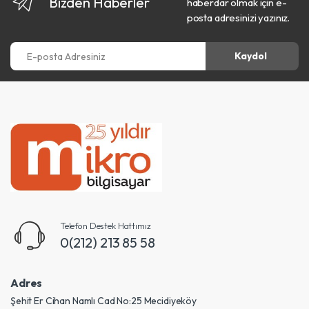
Bizden Haberler
haberdar olmak için e-
posta adresinizi yazınız.
E-posta Adresiniz
Kaydol
Telefon Destek Hattımız
0(212) 213 85 58
Adres
Şehit Er Cihan Namlı Cad No:25 Mecidiyeköy