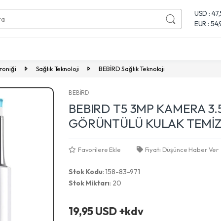
USD : 47
EUR : 54
roniği
Sağlık Teknoloji
BEBİRD Sağlık Teknoloji
BEBİRD
BEBIRD T5 3MP KAMERA 3.
GÖRÜNTÜLÜ KULAK TEMİZL
Favorilere Ekle
Fiyatı Düşünce Haber Ver
Stok Kodu
: 158-83-971
Stok Miktarı
: 20
Next
19,95 USD +kdv