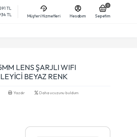
0
,591 TL
,934 TL
Müşteri Hizmetleri
Hesabım
Sepetim
5MM LENS ŞARJLI WIFI
EYİCİ BEYAZ RENK
Yazdır
Daha ucuzunu buldum