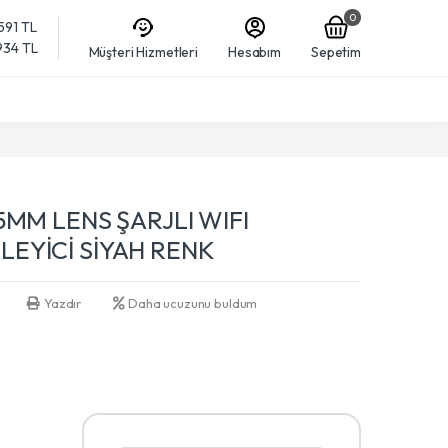
0
,591 TL
,934 TL
Müşteri Hizmetleri
Hesabım
Sepetim
5MM LENS ŞARJLI WIFI
EYİCİ SİYAH RENK
Yazdır
Daha ucuzunu buldum