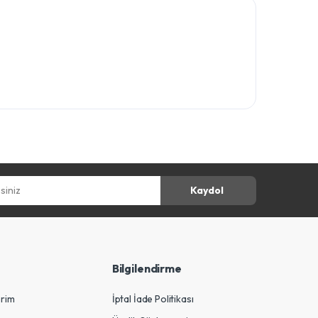
z
Kaydol
Bilgilendirme
erim
İptal İade Politikası