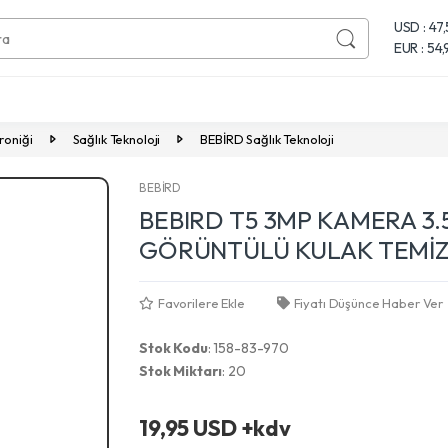
USD : 47
EUR : 54
roniği
Sağlık Teknoloji
BEBİRD Sağlık Teknoloji
BEBİRD
BEBIRD T5 3MP KAMERA 3.
GÖRÜNTÜLÜ KULAK TEMİZL
Favorilere Ekle
Fiyatı Düşünce Haber Ver
Stok Kodu
: 158-83-970
Stok Miktarı
: 20
Next
19,95 USD +kdv