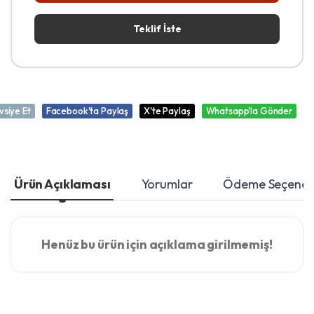
Teklif İste
vsiye Et
Facebook'ta Paylaş
X'te Paylaş
Whatsapp'la Gönder
Ürün Açıklaması
Yorumlar
Ödeme Seçenekl
Henüz bu ürün için açıklama girilmemiş!