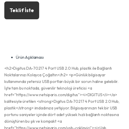
Teklif İste
Ürün Açıklaması
<h2>Digitus DA-70217 4 Port USB 2.0 Hub, plastik ile Bağlantı
Noktalarınızı Kolayca Çoğaltın</h2> <p>Günlük bilgisayar
kullanımında yetersiz USB portları büyük bir sorun haline gelebilir.
İşte tam bu noktada, güvenilir teknoloji üreticisi <a
href="https://www.netsiparis.com/digitus"><i>DIGITUS</i></a>
kalitesiyle üretilen <strong>Digitus DA-70217 4 Port USB 2.0 Hub,
plastik</strong> imdadınıza yetişiyor. Bilgisayarınızın tek bir USB
portunu saniyeler içinde dört adet yüksek hızlı bağlantı noktasına
dönüştüren bu şık ve kompakt <a
href="https://www.netsiparis.com/usb-coklayici"><i>Usb