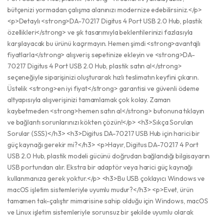
bütçenizi yormadan çalışma alanınızı modernize edebilirsiniz.</p>
<p>Detaylı <strong>DA-70217 Digitus 4 Port USB 2.0 Hub, plastik
özellikleri</strong> ve şık tasarımıyla beklentilerinizi fazlasıyla
karşılayacak bu ürünü kaçırmayın. Hemen şimdi <strong>avantajlı
fiyatlarla</strong> alışveriş sepetinize ekleyin ve <strong>DA-
70217 Digitus 4 Port USB 2.0 Hub, plastik satın al</strong>
seçeneğiyle siparişinizi oluşturarak hızlı teslimatın keyfini çıkarın.
Üstelik <strong>en iyi fiyat</strong> garantisi ve güvenli ödeme
altyapısıyla alışverişinizi tamamlamak çok kolay. Zaman
kaybetmeden <strong>hemen satın al</strong> butonuna tıklayın
ve bağlantı sorunlarınızı kökten çözün!</p> <h3>Sıkça Sorulan
Sorular (SSS)</h3> <h3>Digitus DA-70217 USB Hub için harici bir
güç kaynağı gerekir mi?</h3> <p>Hayır, Digitus DA-70217 4 Port
USB 2.0 Hub, plastik modeli gücünü doğrudan bağlandığı bilgisayarın
USB portundan alır. Ekstra bir adaptör veya harici güç kaynağı
kullanmanıza gerek yoktur.</p> <h3>Bu USB çoklayıcı Windows ve
macOS işletim sistemleriyle uyumlu mudur?</h3> <p>Evet, ürün
tamamen tak-çalıştır mimarisine sahip olduğu için Windows, macOS
ve Linux işletim sistemleriyle sorunsuz bir şekilde uyumlu olarak