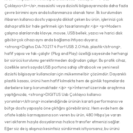
Çoklayıcı</i></a>, masaüstü veya dizüstü bilgisayarınızda daha fazla
çevre birimini aynı anda kullanmanıza olanak tanır. İlk kurulumdan
itibaren kullanıcı dostu yapısıyla dikkat çeken bu ürün, işlerinizi çok
daha pratik bir hale getirmek için tasarlanmıştır.</p> <p>Modern
çalışma alanlarında klavye, mouse, USB bellek, yazıcı ve harici disk
gibi birçok cihazı aynı anda bağlama ihtiyacı duyarız.
<strong>Digitus DA-70217 4 Port USB 2.0 Hub, plastik</strong>,
hafif yapısı ve tak-çalıştır (Plug and Play) özelliği sayesinde herhangi
bir sürücü kurulumu gerektirmeden doğrudan çalışır. Bu pratik cihaz,
özellikle sınırlı sayıda USB portuna sahip ultrabook ve yeni nesil
dizüstü bilgisayar kullanıcıları için mükemmel bir çözümdür. Dayanıklı
plastik kasası, ürünü hem hafif kılmakta hem de günlük taşımalarda
darbelere karşı korumaktadır.</p> <p>İnternet üzerinde araştırma
yaptığınızda, <strong>DIGITUS Usb Çoklayıcı kullanıcı
yorumları</strong> incelendiğinde ürünün kararlı performansı ve
bütçe dostu yapısıyla öne çıktığını görebilirsiniz. Hem evde hem de
ofiste kablo karmaşasına son veren bu ürün, 480 Mbps'ye varan
veri aktarım hızıyla dosyalarınızı hızlıca transfer etmenizi sağlar.
Eğer siz de iş akışınızı kesintisiz sürdürmek istiyorsanız, bu ürünü