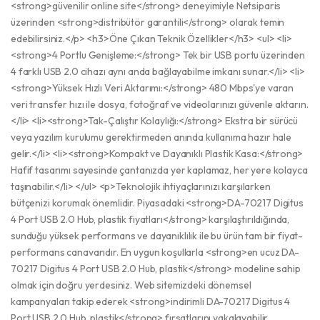
<strong>güvenilir online site</strong> deneyimiyle Netsiparis
üzerinden <strong>distribütör garantili</strong> olarak temin
edebilirsiniz.</p> <h3>Öne Çıkan Teknik Özellikler</h3> <ul> <li>
<strong>4 Portlu Genişleme:</strong> Tek bir USB portu üzerinden
4 farklı USB 2.0 cihazı aynı anda bağlayabilme imkanı sunar.</li> <li>
<strong>Yüksek Hızlı Veri Aktarımı:</strong> 480 Mbps'ye varan
veri transfer hızı ile dosya, fotoğraf ve videolarınızı güvenle aktarın.
</li> <li><strong>Tak-Çalıştır Kolaylığı:</strong> Ekstra bir sürücü
veya yazılım kurulumu gerektirmeden anında kullanıma hazır hale
gelir.</li> <li><strong>Kompakt ve Dayanıklı Plastik Kasa:</strong>
Hafif tasarımı sayesinde çantanızda yer kaplamaz, her yere kolayca
taşınabilir.</li> </ul> <p>Teknolojik ihtiyaçlarınızı karşılarken
bütçenizi korumak önemlidir. Piyasadaki <strong>DA-70217 Digitus
4 Port USB 2.0 Hub, plastik fiyatları</strong> karşılaştırıldığında,
sunduğu yüksek performans ve dayanıklılık ile bu ürün tam bir fiyat-
performans canavarıdır. En uygun koşullarla <strong>en ucuz DA-
70217 Digitus 4 Port USB 2.0 Hub, plastik</strong> modeline sahip
olmak için doğru yerdesiniz. Web sitemizdeki dönemsel
kampanyaları takip ederek <strong>indirimli DA-70217 Digitus 4
Port USB 2.0 Hub, plastik</strong> fırsatlarını yakalayabilir,