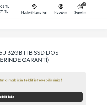
0
608 TL
874 TL
Müşteri Hizmetleri
Hesabım
Sepetim
55U 32GB 1TB SSD DOS
YERİNDE GARANTİ)
n almak için teklif isteyebilirsiniz !
eklif İste