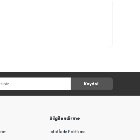
z
Kaydol
Bilgilendirme
erim
İptal İade Politikası