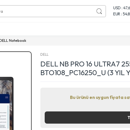
USD : 47,
EUR : 54,
DELL Notebook
DELL
DELL NB PRO 16 ULTRA7 2
BTO108_PC16250_U (3 YIL 
Bu ürünü en uygun fiyata satı
Next
T