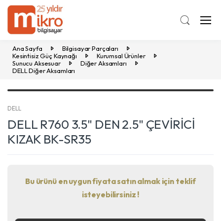
Ana Sayfa
Bilgisayar Parçaları
Kesintisiz Güç Kaynağı
Kurumsal Ürünler
Sunucu Aksesuar
Diğer Aksamları
DELL Diğer Aksamları
DELL
DELL R760 3.5" DEN 2.5" ÇEVİRİCİ
KIZAK BK-SR35
Bu ürünü en uygun fiyata satın almak için teklif
isteyebilirsiniz !