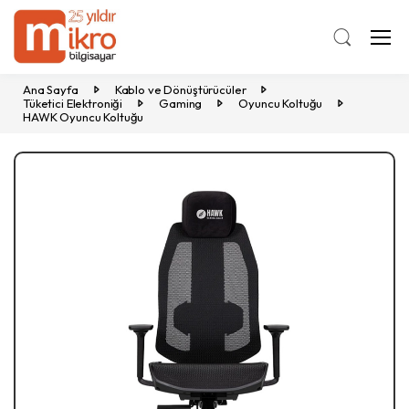
Ana Sayfa
Kablo ve Dönüştürücüler
Tüketici Elektroniği
Gaming
Oyuncu Koltuğu
HAWK Oyuncu Koltuğu
Previous
Ne