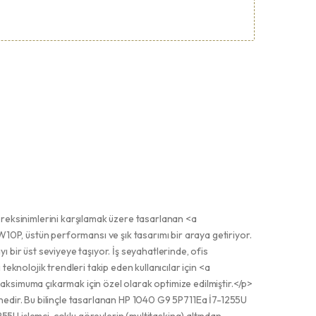
eksinimlerini karşılamak üzere tasarlanan <a
P, üstün performansı ve şık tasarımı bir araya getiriyor.
ayı bir üst seviyeye taşıyor. İş seyahatlerinde, ofis
knolojik trendleri takip eden kullanıcılar için <a
ksimuma çıkarmak için özel olarak optimize edilmiştir.</p>
dir. Bu bilinçle tasarlanan HP 1040 G9 5P711Ea İ7-1255U