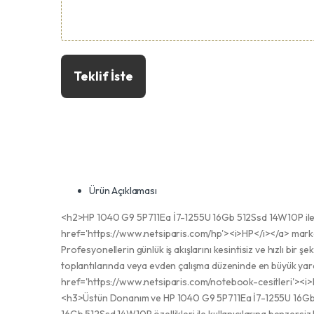
Teklif İste
Ürün Açıklaması
<h2>HP 1040 G9 5P711Ea İ7-1255U 16Gb 512Ssd 14W10P ile S
href='https://www.netsiparis.com/hp'><i>HP</i></a> markas
Profesyonellerin günlük iş akışlarını kesintisiz ve hızlı bir şe
toplantılarında veya evden çalışma düzeninde en büyük yardım
href='https://www.netsiparis.com/notebook-cesitleri'><i>No
<h3>Üstün Donanım ve HP 1040 G9 5P711Ea İ7-1255U 16Gb 51