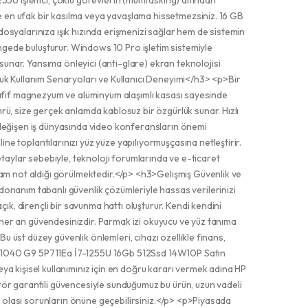
1255U işlemci, çoklu görevlerin (multitasking) altından
mde en ufak bir kasılma veya yavaşlama hissetmezsiniz. 16 GB
dosyalarınıza ışık hızında erişmenizi sağlar hem de sistemin
engede buluşturur. Windows 10 Pro işletim sistemiyle
unar. Yansıma önleyici (anti-glare) ekran teknolojisi
lük Kullanım Senaryoları ve Kullanıcı Deneyimi</h3> <p>Bir
ra hafif magnezyum ve alüminyum alaşımlı kasası sayesinde
rü, size gerçek anlamda kablosuz bir özgürlük sunar. Hızlı
ı değişen iş dünyasında video konferansların önemi
e toplantılarınızı yüz yüze yapılıyormuşçasına netleştirir.
 detaylar sebebiyle, teknoloji forumlarında ve e-ticaret
 tam not aldığı görülmektedir.</p> <h3>Gelişmiş Güvenlik ve
nanım tabanlı güvenlik çözümleriyle hassas verilerinizi
ık, dirençli bir savunma hattı oluşturur. Kendi kendini
şı her an güvendesinizdir. Parmak izi okuyucu ve yüz tanıma
Bu üst düzey güvenlik önlemleri, cihazı özellikle finans,
HP 1040 G9 5P711Ea İ7-1255U 16Gb 512Ssd 14W10P Satın
ya kişisel kullanımınız için en doğru kararı vermek adına HP
tör garantili güvencesiyle sunduğumuz bu ürün, uzun vadeli
ek olası sorunların önüne geçebilirsiniz.</p> <p>Piyasada