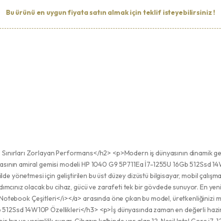
Bu ürünü en uygun fiyata satın almak için teklif isteyebilirsiniz !
ınırları Zorlayan Performans</h2> <p>Modern iş dünyasının dinamik ger
ının amiral gemisi modeli HP 1040 G9 5P711Ea İ7-1255U 16Gb 512Ssd 14W10
kilde yönetmesi için geliştirilen bu üst düzey dizüstü bilgisayar, mobil çalışm
cınız olacak bu cihaz, gücü ve zarafeti tek bir gövdede sunuyor. En yeni te
tebook Çeşitleri</i></a> arasında öne çıkan bu model, üretkenliğinizi ma
2Ssd 14W10P Özellikleri</h3> <p>İş dünyasında zaman en değerli hazine