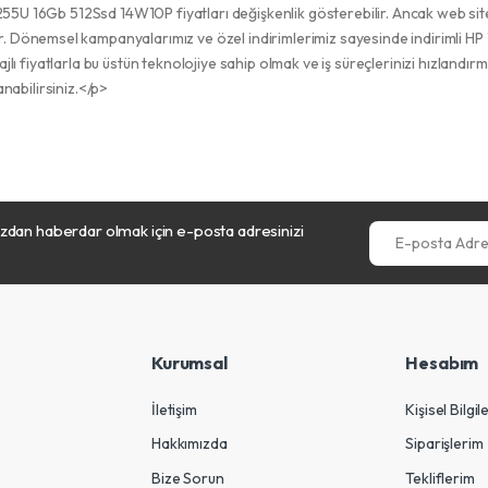
1255U 16Gb 512Ssd 14W10P fiyatları değişkenlik gösterebilir. Ancak web s
 Dönemsel kampanyalarımız ve özel indirimlerimiz sayesinde indirimli HP
tajlı fiyatlarla bu üstün teknolojiye sahip olmak ve iş süreçlerinizi hızland
anabilirsiniz.</p>
dan haberdar olmak için e-posta adresinizi
E-posta Adresini
Kurumsal
Hesabım
İletişim
Kişisel Bilgil
Hakkımızda
Siparişlerim
Bize Sorun
Tekliflerim