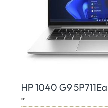
HP 1040 G9 5P711Ea
HP