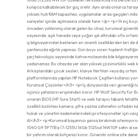
16Gb 512Ssd 14W10P özellikleri ile kullanıcılarına benzersiz b
kolayca kalkabilecek bir güç üretir. Aynı anda onlarca taray
yüksek hızlı RAM kapasitesi, uygulamalar arası geçişleri mi
saniyeler içinde açılmasına olanak tanır.</p> <p>14 inç boyu
önceden yüklenmiş olarak gelen bu cihaz, kurumsal güvenlik 
sayesinde, açık havada veya yoğun ışık altındaki ofis ortam
iş bilgisayarından beklenen en önemli özelliklerden biri de d
çantanızda ağırlık yapmaz. Gün boyu süren toplantı trafiğin
şarj teknolojisi sayesinde kahve molasında bile bilgisayarı
yadsınamaz. Bu cihazda yer alan yüksek çözünürlüklü web kame
Arka plandaki çocuk sesleri, klavye tıkırtıları veya dış ortam 
platformlarında yapılan HP Notebook Çeşitleri kullanıcı yor
Kurumsal Çözümler</h3> <p>İş dünyasında veri güvenliği he
üçüncü şahısların erişiminden korur. HP Wolf Security for Bus
onaran BIOS (HP Sure Start) ve web tarayıcı tabanlı tehditler
özellikli kızılötesi kamera, şifre yazma zahmetini ortadan kal
hukuk ve yönetim kademelerindeki profesyoneller için vazg
Al</h3> <p>Kurumsal başarınızı şansa bırakmak istemiyorsanız
1040 G9 5P711Ea İ7-1255U 16Gb 512Ssd 14W10P satın al seçene
bir yatırım olarak bütçenizi korur. Güvenilir online site de