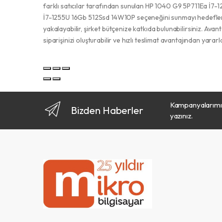
farklı satıcılar tarafından sunulan HP 1040 G9 5P711Ea İ7-
İ7-1255U 16Gb 512Ssd 14W10P seçeneğini sunmayı hedefler.
yakalayabilir, şirket bütçenize katkıda bulunabilirsiniz. Avan
siparişinizi oluşturabilir ve hızlı teslimat avantajından yararl
Kampanyalarımız
Bizden Haberler
yazınız.