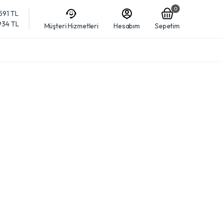
0
,591 TL
,934 TL
Müşteri Hizmetleri
Hesabım
Sepetim