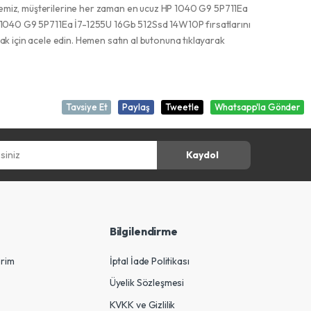
itemiz, müşterilerine her zaman en ucuz HP 1040 G9 5P711Ea
 1040 G9 5P711Ea İ7-1255U 16Gb 512Ssd 14W10P fırsatlarını
ırmak için acele edin. Hemen satın al butonuna tıklayarak
Tavsiye Et
Paylaş
Tweetle
Whatsapp'la Gönder
z
Kaydol
Bilgilendirme
erim
İptal İade Politikası
Üyelik Sözleşmesi
KVKK ve Gizlilik