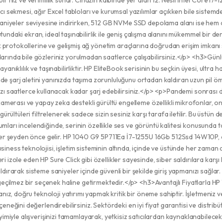
ir hız ve verimlilik sunar. Cihazın kalbinde yer alan 12. Nesil Intel Core i7-
ıcı sekmesi, ağır Excel tabloları ve kurumsal yazılımlar açıkken bile siste
lisaniyeler seviyesine indirirken, 512 GB NVMe SSD depolama alanı ise hem 
tundaki ekran, ideal taşınabilirlik ile geniş çalışma alanını mükemmel bir d
protokollerine ve gelişmiş ağ yönetim araçlarına doğrudan erişim imkanı s
larında bile gözleriniz yorulmadan saatlerce çalışabilirsiniz.</p> <h3>Gün
ayanıklılık ve taşınabilirliktir. HP EliteBook serisinin bu seçkin üyesi, ult
de şarj aletini yanınızda taşıma zorunluluğunu ortadan kaldıran uzun pil öm
nızı saatlerce kullanacak kadar şarj edebilirsiniz.</p> <p>Pandemi sonras
rası ve yapay zeka destekli gürültü engelleme özellikli mikrofonlar, onlin
gürültüleri filtrelenerek sadece sizin sesiniz karşı tarafa iletilir. Bu üstün
umları incelendiğinde, serinin özellikle ses ve görüntü kalitesi konusunda
r şeyden önce gelir. HP 1040 G9 5P711Ea İ7-1255U 16Gb 512Ssd 14W10P, do
iness teknolojisi, işletim sisteminin altında, içinde ve üstünde her zaman aç
i izole eden HP Sure Click gibi özellikler sayesinde, siber saldırılara kar
dırarak sisteme saniyeler içinde güvenli bir şekilde giriş yapmanızı sağlar. 
eçilmez bir seçenek haline getirmektedir.</p> <h3>Avantajlı Fiyatlarla 
, doğru teknoloji yatırımı yapmak kritik bir öneme sahiptir. İşletmeniz ve
ğini değerlendirebilirsiniz. Sektördeki en iyi fiyat garantisi ve distribü
neyimiyle alışverişinizi tamamlayarak, yetkisiz satıcılardan kaynaklanabilec