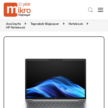
Ana Sayfa
Taşınabilir Bilgisayar
Notebook
HP Notebook
Previous
Ne