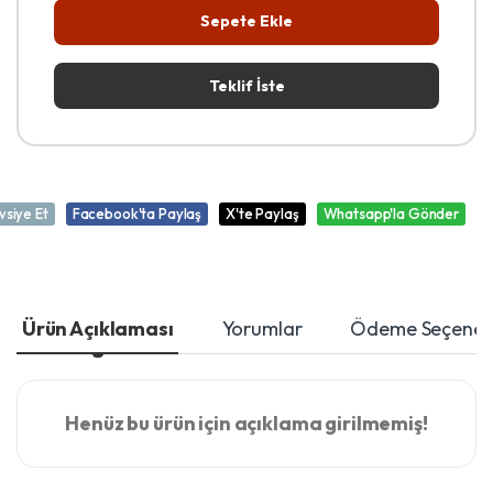
Sepete Ekle
Teklif İste
vsiye Et
Facebook'ta Paylaş
X'te Paylaş
Whatsapp'la Gönder
Ürün Açıklaması
Yorumlar
Ödeme Seçenekl
Henüz bu ürün için açıklama girilmemiş!