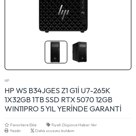
HP
HP WS B34JGES Z1 G1İ U7-265K
1X32GB 1TB SSD RTX 5070 12GB
WIN11PRO 5 YIL YERİNDE GARANTİ
Favorilere Ekle
Fiyatı Düşünce Haber Ver
Yazdır
Daha ucuzunu buldum