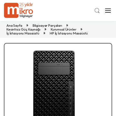
Ana Sayfa
Bilgisayar Parçaları
Kesintisiz Güç Kaynağı
Kurumsal Ürünler
İş İstasyonu Masaüstü
HP İş İstasyonu Masaüstü
Previous
Ne