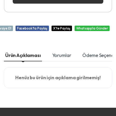
vsiye Et
Facebook'ta Paylaş
X'te Paylaş
Whatsapp'la Gönder
Ürün Açıklaması
Yorumlar
Ödeme Seçenekl
Henüz bu ürün için açıklama girilmemiş!