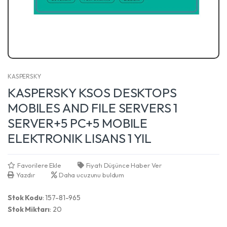
KASPERSKY
KASPERSKY KSOS DESKTOPS
MOBILES AND FILE SERVERS 1
SERVER+5 PC+5 MOBILE
ELEKTRONIK LISANS 1 YIL
Favorilere Ekle
Fiyatı Düşünce Haber Ver
Yazdır
Daha ucuzunu buldum
Stok Kodu
: 157-81-965
Stok Miktarı
: 20