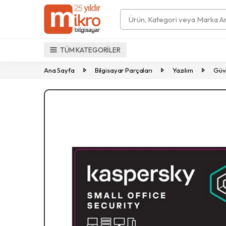
Search
TÜM KATEGORİLER
Ana Sayfa
Bilgisayar Parçaları
Yazılım
Güve