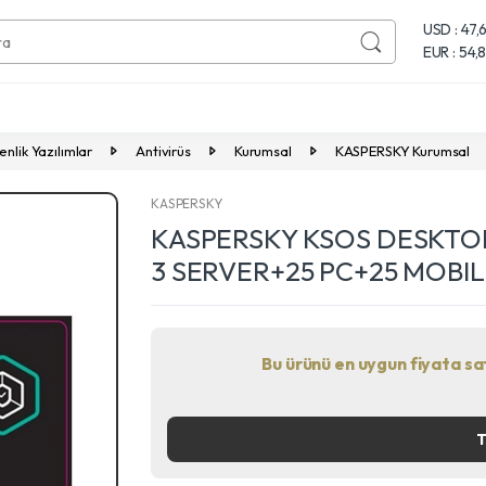
USD : 47,
EUR : 54,
nlik Yazılımlar
Antivirüs
Kurumsal
KASPERSKY Kurumsal
KASPERSKY
KASPERSKY KSOS DESKTOP
3 SERVER+25 PC+25 MOBILE
Bu ürünü en uygun fiyata satı
T