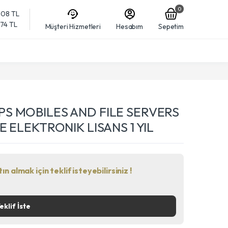
0
608 TL
874 TL
Müşteri Hizmetleri
Hesabım
Sepetim
S MOBILES AND FILE SERVERS
 ELEKTRONIK LISANS 1 YIL
n almak için teklif isteyebilirsiniz !
eklif İste