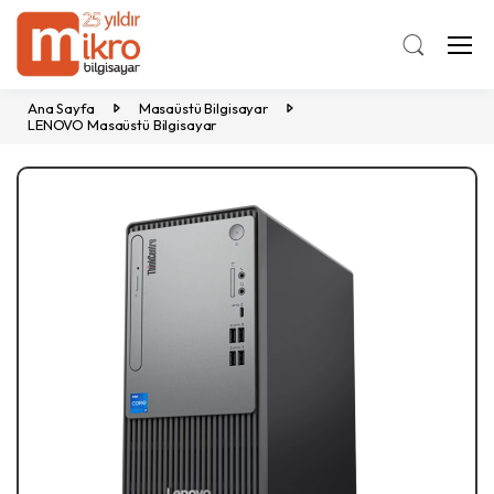
Ana Sayfa
Masaüstü Bilgisayar
LENOVO Masaüstü Bilgisayar
Previous
Ne