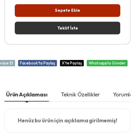
Sepete Ekle
Teklif İste
vsiye Et
Facebook'ta Paylaş
X'te Paylaş
Whatsapp'la Gönder
Ürün Açıklaması
Teknik Özellikler
Yorumla
Henüz bu ürün için açıklama girilmemiş!