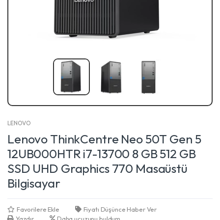
LENOVO
Lenovo ThinkCentre Neo 50T Gen 5
12UB000HTR i7-13700 8 GB 512 GB
SSD UHD Graphics 770 Masaüstü
Bilgisayar
Favorilere Ekle
Fiyatı Düşünce Haber Ver
Yazdır
Daha ucuzunu buldum