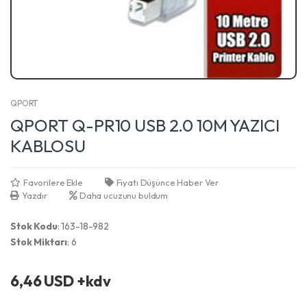
QPORT
QPORT Q-PR10 USB 2.0 10M YAZICI
KABLOSU
Favorilere Ekle
Fiyatı Düşünce Haber Ver
Yazdır
Daha ucuzunu buldum
Stok Kodu
: 163-18-982
Stok Miktarı
: 6
6,46 USD +kdv