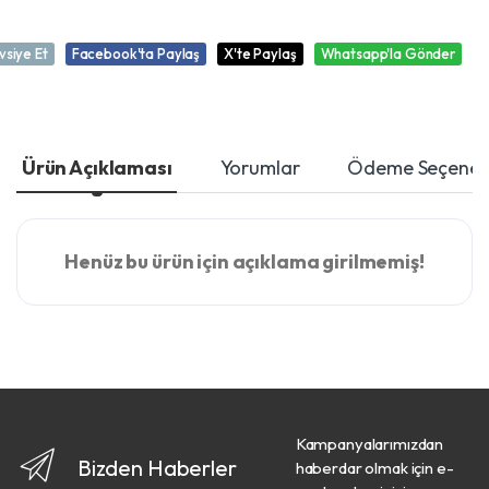
vsiye Et
Facebook'ta Paylaş
X'te Paylaş
Whatsapp'la Gönder
Ürün Açıklaması
Yorumlar
Ödeme Seçenekl
Henüz bu ürün için açıklama girilmemiş!
Kampanyalarımızdan
Bizden Haberler
haberdar olmak için e-