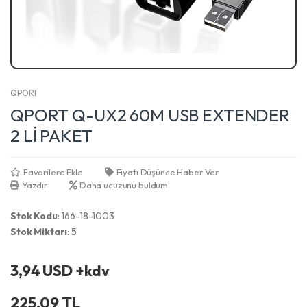
QPORT
QPORT Q-UX2 60M USB EXTENDER
2 Lİ PAKET
Favorilere Ekle
Fiyatı Düşünce Haber Ver
Yazdır
Daha ucuzunu buldum
Stok Kodu
: 166-18-1003
Stok Miktarı
: 5
3,94 USD +kdv
225,09 TL