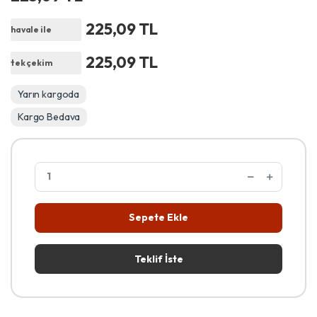
225,09 TL
havale ile
225,09 TL
tek çekim
Yarın kargoda
Kargo Bedava
Sepete Ekle
Teklif İste