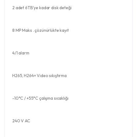
2 adet 6TB'ye kadar disk deteği
8 MP Maks . çözünürlükte kayıt
4/1 alarm
H265, H264+ Video sıkıştırma
-10°C / +55°C çalışma sıcaklığı
240 V AC