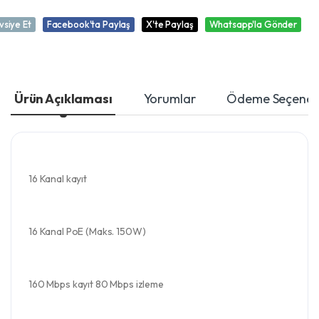
vsiye Et
Facebook'ta Paylaş
X'te Paylaş
Whatsapp'la Gönder
Ürün Açıklaması
Yorumlar
Ödeme Seçenekl
16 Kanal kayıt
16 Kanal PoE (Maks. 150W)
160 Mbps kayıt 80 Mbps izleme