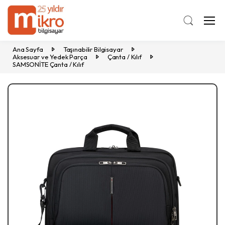
Ana Sayfa
Taşınabilir Bilgisayar
Aksesuar ve Yedek Parça
Çanta / Kılıf
SAMSONİTE Çanta / Kılıf
Previous
Ne