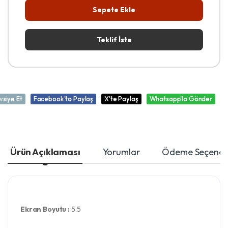
Sepete Ekle
Teklif İste
vsiye Et
Facebook'ta Paylaş
X'te Paylaş
Whatsapp'la Gönder
Ürün Açıklaması
Yorumlar
Ödeme Seçenekl
Ekran Boyutu :
5.5