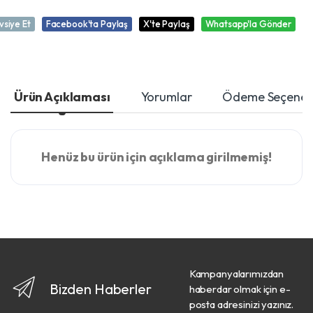
vsiye Et
Facebook'ta Paylaş
X'te Paylaş
Whatsapp'la Gönder
Ürün Açıklaması
Yorumlar
Ödeme Seçenekl
Henüz bu ürün için açıklama girilmemiş!
Kampanyalarımızdan
Bizden Haberler
haberdar olmak için e-
posta adresinizi yazınız.