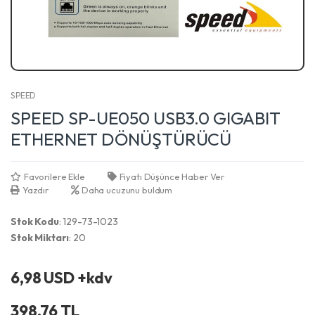
SPEED
SPEED SP-UE050 USB3.0 GIGABIT
ETHERNET DÖNÜŞTÜRÜCÜ
Favorilere Ekle
Fiyatı Düşünce Haber Ver
Yazdır
Daha ucuzunu buldum
Stok Kodu
: 129-73-1023
Stok Miktarı
: 20
6,98 USD +kdv
398,76 TL