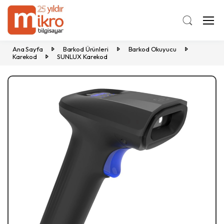
Ana Sayfa
Barkod Ürünleri
Barkod Okuyucu
Karekod
SUNLUX Karekod
Previous
Ne