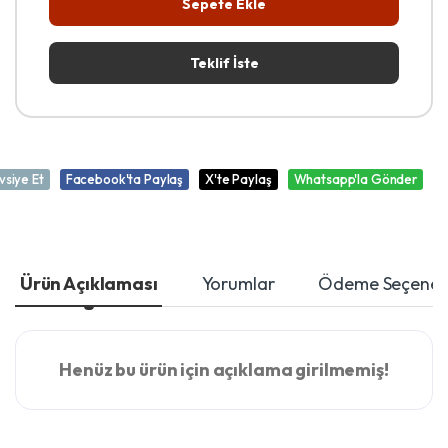
Sepete Ekle
Teklif İste
vsiye Et
Facebook'ta Paylaş
X'te Paylaş
Whatsapp'la Gönder
Ürün Açıklaması
Yorumlar
Ödeme Seçenekl
Henüz bu ürün için açıklama girilmemiş!