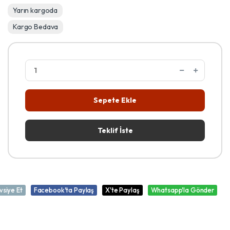
Yarın kargoda
Kargo Bedava
Sepete Ekle
Teklif İste
vsiye Et
Facebook'ta Paylaş
X'te Paylaş
Whatsapp'la Gönder