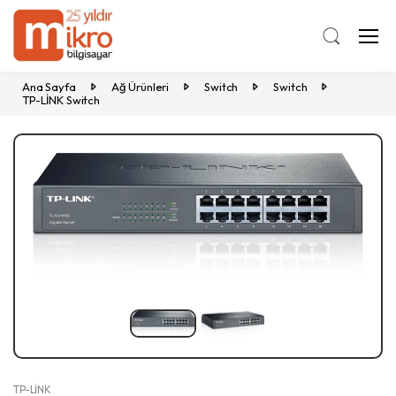
Ana Sayfa
Ağ Ürünleri
Switch
Switch
TP-LİNK Switch
Previous
Ne
TP-LİNK