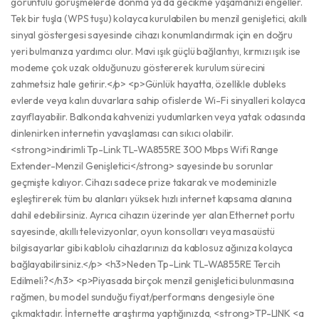
görüntülü görüşmelerde donma ya da gecikme yaşamanızı engeller.
Tek bir tuşla (WPS tuşu) kolayca kurulabilen bu menzil genişletici, akıllı
sinyal göstergesi sayesinde cihazı konumlandırmak için en doğru
yeri bulmanıza yardımcı olur. Mavi ışık güçlü bağlantıyı, kırmızı ışık ise
modeme çok uzak olduğunuzu göstererek kurulum sürecini
zahmetsiz hale getirir.</p> <p>Günlük hayatta, özellikle dubleks
evlerde veya kalın duvarlara sahip ofislerde Wi-Fi sinyalleri kolayca
zayıflayabilir. Balkonda kahvenizi yudumlarken veya yatak odasında
dinlenirken internetin yavaşlaması can sıkıcı olabilir.
<strong>indirimli Tp-Link TL-WA855RE 300 Mbps Wifi Range
Extender-Menzil Genişletici</strong> sayesinde bu sorunlar
geçmişte kalıyor. Cihazı sadece prize takarak ve modeminizle
eşleştirerek tüm bu alanları yüksek hızlı internet kapsama alanına
dahil edebilirsiniz. Ayrıca cihazın üzerinde yer alan Ethernet portu
sayesinde, akıllı televizyonlar, oyun konsolları veya masaüstü
bilgisayarlar gibi kablolu cihazlarınızı da kablosuz ağınıza kolayca
bağlayabilirsiniz.</p> <h3>Neden Tp-Link TL-WA855RE Tercih
Edilmeli?</h3> <p>Piyasada birçok menzil genişletici bulunmasına
rağmen, bu model sunduğu fiyat/performans dengesiyle öne
çıkmaktadır. İnternette araştırma yaptığınızda, <strong>TP-LINK <a