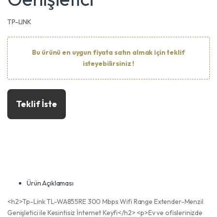
TP-LINK
Bu ürünü en uygun fiyata satın almak için teklif
isteyebilirsiniz !
Teklif İste
Ürün Açıklaması
<h2>Tp-Link TL-WA855RE 300 Mbps Wifi Range Extender-Menzil
Genişletici ile Kesintisiz İnternet Keyfi</h2> <p>Ev ve ofislerinizde