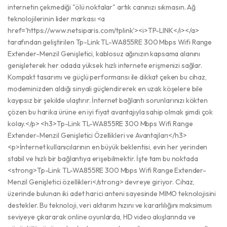
internetin çekmediği "ölü noktalar" artık canınızı sıkmasın. Ağ
teknolojilerinin lider markası <a
href='https://www.netsiparis.com/tplink'><i>TP-LINK</i></a>
tarafından geliştirilen Tp-Link TL-WA855RE 300 Mbps Wifi Range
Extender-Menzil Genişletici, kablosuz ağınızın kapsama alanını
genişleterek her odada yüksek hızlı internete erişmenizi sağlar.
Kompakt tasarımı ve güçlü performansı ile dikkat çeken bu cihaz,
modeminizden aldığı sinyali güçlendirerek en uzak köşelere bile
kayıpsız bir şekilde ulaştırır. İnternet bağlantı sorunlarınızı kökten
çözen bu harika ürüne en iyi fiyat avantajıyla sahip olmak şimdi çok
kolay.</p> <h3>Tp-Link TL-WA855RE 300 Mbps Wifi Range
Extender-Menzil Genişletici Özellikleri ve Avantajları</h3>
<p>İnternet kullanıcılarının en büyük beklentisi, evin her yerinden
stabil ve hızlı bir bağlantıya erişebilmektir. İşte tam bu noktada
<strong>Tp-Link TL-WA855RE 300 Mbps Wifi Range Extender-
Menzil Genişletici özellikleri</strong> devreye giriyor. Cihaz,
üzerinde bulunan iki adet harici anteni sayesinde MIMO teknolojisini
destekler. Bu teknoloji, veri aktarım hızını ve kararlılığını maksimum
seviyeye çıkararak online oyunlarda, HD video akışlarında ve