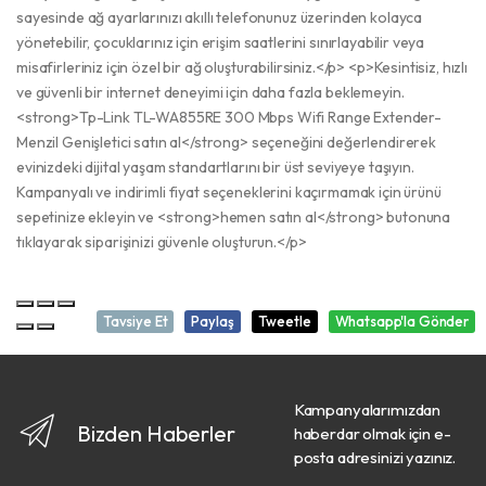
sayesinde ağ ayarlarınızı akıllı telefonunuz üzerinden kolayca
yönetebilir, çocuklarınız için erişim saatlerini sınırlayabilir veya
misafirleriniz için özel bir ağ oluşturabilirsiniz.</p> <p>Kesintisiz, hızlı
ve güvenli bir internet deneyimi için daha fazla beklemeyin.
<strong>Tp-Link TL-WA855RE 300 Mbps Wifi Range Extender-
Menzil Genişletici satın al</strong> seçeneğini değerlendirerek
evinizdeki dijital yaşam standartlarını bir üst seviyeye taşıyın.
Kampanyalı ve indirimli fiyat seçeneklerini kaçırmamak için ürünü
sepetinize ekleyin ve <strong>hemen satın al</strong> butonuna
tıklayarak siparişinizi güvenle oluşturun.</p>
Tavsiye Et
Paylaş
Tweetle
Whatsapp'la Gönder
Kampanyalarımızdan
Bizden Haberler
haberdar olmak için e-
posta adresinizi yazınız.