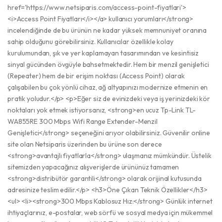
href='https://www.netsiparis.com/access-point-fiyatlari'>
<i>Access Point Fiyatları</i></a> kullanıcı yorumları</strong>
incelendiğinde de bu ürünün ne kadar yüksek memnuniyet oranına
sahip olduğunu görebilirsiniz. Kullanıcılar özellikle kolay
kurulumundan, şık ve yer kaplamayan tasarımından ve kesintisiz
sinyal gücünden övgüyle bahsetmektedir. Hem bir menzil genişletici
(Repeater) hem de bir erişim noktası (Access Point) olarak
çalışabilen bu çok yönlü cihaz, ağ altyapınızı modernize etmenin en
pratik yoludur.</p> <p>Eğer siz de evinizdeki veya iş yerinizdeki kör
noktaları yok etmek istiyorsanız, <strong>en ucuz Tp-Link TL-
WA855RE 300 Mbps Wifi Range Extender-Menzil
Genişletici</strong> seçeneğini arıyor olabilirsiniz. Güvenilir online
site olan Netsiparis üzerinden bu ürüne son derece
<strong>avantajlı fiyatlarla</strong> ulaşmanız mümkündür. Üstelik
sitemizden yapacağınız alışverişlerde ürününüz tamamen
<strong>distribütör garantili</strong> olarak orijinal kutusunda
adresinize teslim edilir.</p> <h3>Öne Çıkan Teknik Özellikler</h3>
<ul> <li><strong>300 Mbps Kablosuz Hız:</strong> Günlük internet
ihtiyaçlarınız, e-postalar, web sörfü ve sosyal medya için mükemmel