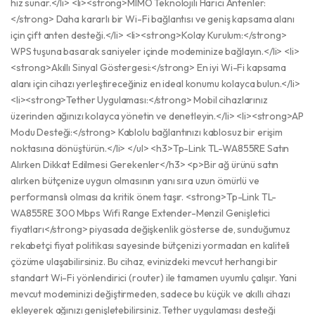
hız sunar.</li> <li><strong>MIMO Teknolojili Harici Antenler:
</strong> Daha kararlı bir Wi-Fi bağlantısı ve geniş kapsama alanı
için çift anten desteği.</li> <li><strong>Kolay Kurulum:</strong>
WPS tuşuna basarak saniyeler içinde modeminize bağlayın.</li> <li>
<strong>Akıllı Sinyal Göstergesi:</strong> En iyi Wi-Fi kapsama
alanı için cihazı yerleştireceğiniz en ideal konumu kolayca bulun.</li>
<li><strong>Tether Uygulaması:</strong> Mobil cihazlarınız
üzerinden ağınızı kolayca yönetin ve denetleyin.</li> <li><strong>AP
Modu Desteği:</strong> Kablolu bağlantınızı kablosuz bir erişim
noktasına dönüştürün.</li> </ul> <h3>Tp-Link TL-WA855RE Satın
Alırken Dikkat Edilmesi Gerekenler</h3> <p>Bir ağ ürünü satın
alırken bütçenize uygun olmasının yanı sıra uzun ömürlü ve
performanslı olması da kritik önem taşır. <strong>Tp-Link TL-
WA855RE 300 Mbps Wifi Range Extender-Menzil Genişletici
fiyatları</strong> piyasada değişkenlik gösterse de, sunduğumuz
rekabetçi fiyat politikası sayesinde bütçenizi yormadan en kaliteli
çözüme ulaşabilirsiniz. Bu cihaz, evinizdeki mevcut herhangi bir
standart Wi-Fi yönlendirici (router) ile tamamen uyumlu çalışır. Yani
mevcut modeminizi değiştirmeden, sadece bu küçük ve akıllı cihazı
ekleyerek ağınızı genişletebilirsiniz. Tether uygulaması desteği