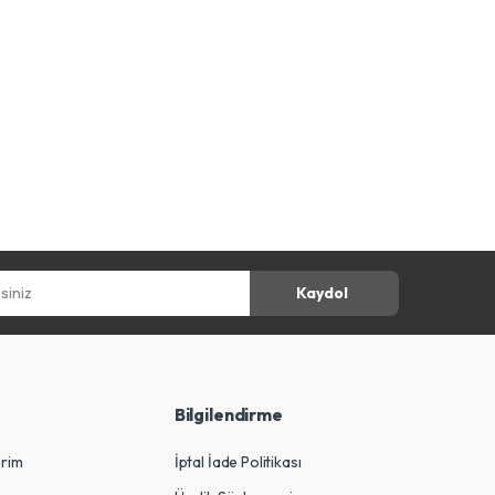
z
Kaydol
Bilgilendirme
erim
İptal İade Politikası