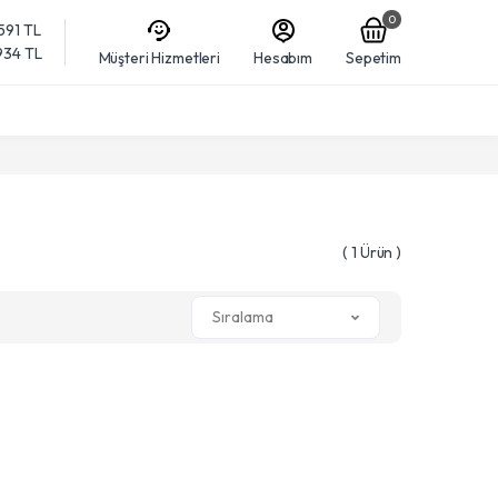
0
,591 TL
,934 TL
Müşteri Hizmetleri
Hesabım
Sepetim
( 1 Ürün )
Sıralama