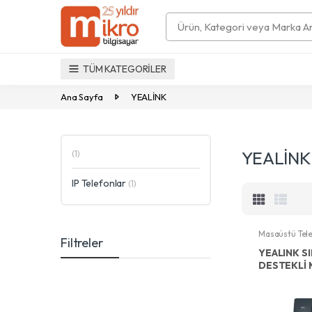
Search
TÜM KATEGORİLER
Ana Sayfa
YEALİNK
YEALİNK
(1)
IP Telefonlar
(1)
Masaüstü Tele
Filtreler
YEALINK SI
DESTEKLİ
TELEFON