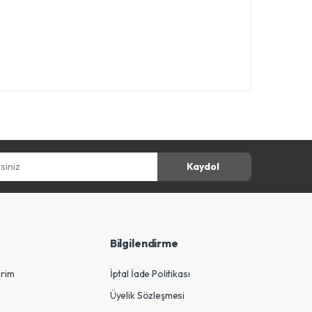
z
Kaydol
Bilgilendirme
erim
İptal İade Politikası
Üyelik Sözleşmesi