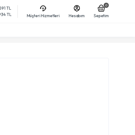
0
,591 TL
,934 TL
Müşteri Hizmetleri
Hesabım
Sepetim