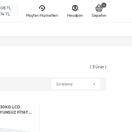
0
608 TL
874 TL
Müşteri Hizmetleri
Hesabım
Sepetim
( 3 Ürün )
Sıralama
 30KG LCD
YUNSUZ FİYAT
ALI TERAZİ