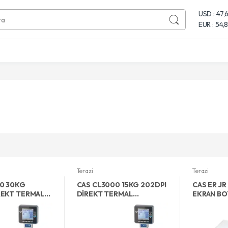
USD : 47,
EUR : 54,
Terazi
Terazi
0 30KG
CAS CL3000 15KG 202DPI
CAS ER JR
REKT TERMAL
DİREKT TERMAL
EKRAN BO
LCD EKRAN
ETHERNET LCD EKRAN
HESAPLAM
BARKODLU
BOYUNLU BARKODLU
TERAZİ