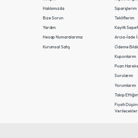
Hakkımızda
Siparişlerim
Bize Sorun
Tekliflerim
Yardım
Kayıtlı Sepe
Hesap Numaralarımız
Arıza-İade İ
Kurumsal Satış
Ödeme Bildi
Kuponlarım
Puan Hareke
Sorularım
Yorumlarım
Takip Ettiği
Fiyatı Düşü
Verilecekler