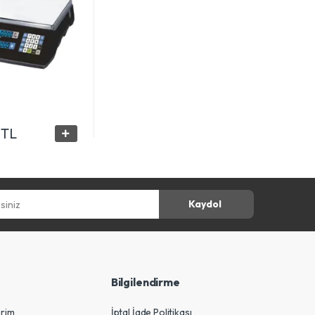
 TL
z
Kaydol
Bilgilendirme
erim
İptal İade Politikası