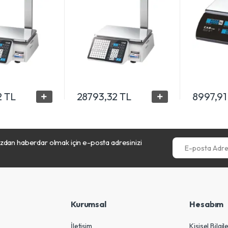
2 TL
28793,32 TL
8997,91
dan haberdar olmak için e-posta adresinizi
E-posta Adresini
Kurumsal
Hesabım
İletişim
Kişisel Bilgil