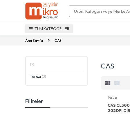
Search
TÜM KATEGORİLER
Ana Sayfa
CAS
CAS
(3)
Terazi
(3)
Terazi
Filtreler
CAS CL300
202DPI Dİ
ETHERNET 
BOYUNLU 
TERAZİ