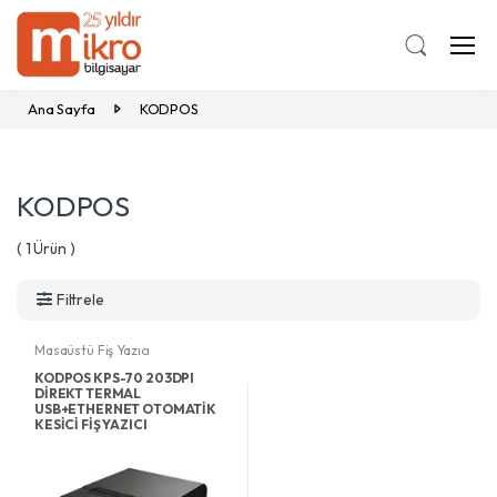
Ana Sayfa
KODPOS
KODPOS
( 1 Ürün )
Filtrele
Masaüstü Fiş Yazıcı
KODPOS KPS-70 203DPI
DİREKT TERMAL
USB+ETHERNET OTOMATİK
KESİCİ FİŞ YAZICI