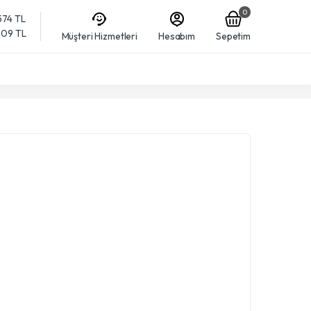
0
574 TL
,909 TL
Müşteri Hizmetleri
Hesabım
Sepetim