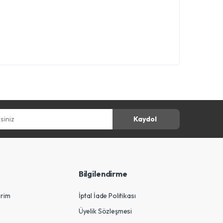
z
Kaydol
Bilgilendirme
erim
İptal İade Politikası
Üyelik Sözleşmesi