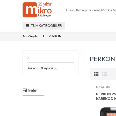
Search
TÜM KATEGORİLER
Ana Sayfa
PERKON
PERKON
(2)
Barkod Okuyucu
(2)
Masaüstü
Filtreler
PERKON PS
KAREKOD 
MASAÜSTÜ
OKUYUCU