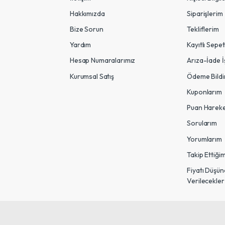
Hakkımızda
Siparişlerim
Bize Sorun
Tekliflerim
Yardım
Kayıtlı Sepe
Hesap Numaralarımız
Arıza-İade İ
Kurumsal Satış
Ödeme Bildi
Kuponlarım
Puan Hareke
Sorularım
Yorumlarım
Takip Ettiği
Fiyatı Düşü
Verilecekler