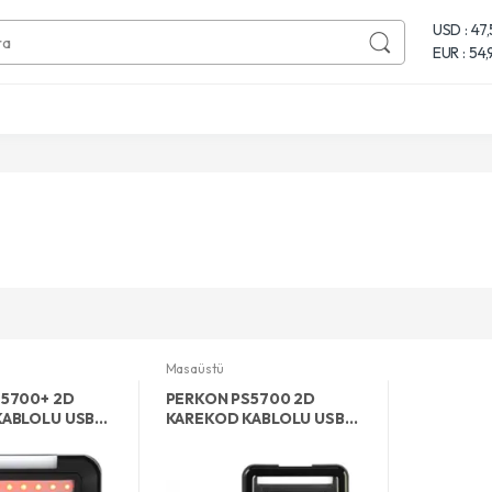
USD : 47
EUR : 54
Masaüstü
5700+ 2D
PERKON PS5700 2D
KABLOLU USB
KAREKOD KABLOLU USB
 BARKOD
MASAÜSTÜ BARKOD
OKUYUCU+AYAKLI