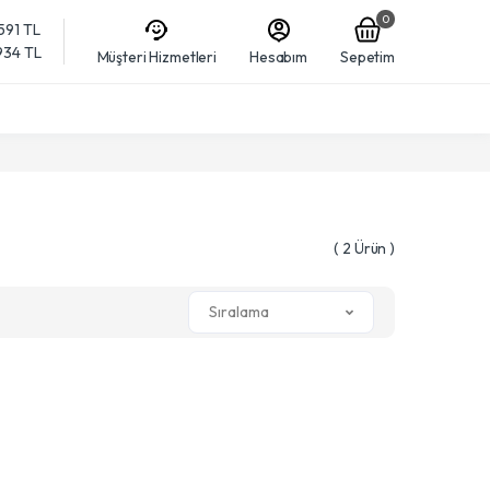
0
,591 TL
,934 TL
Müşteri Hizmetleri
Hesabım
Sepetim
( 2 Ürün )
Sıralama