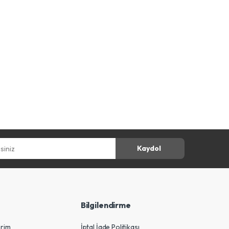
z
Kaydol
Bilgilendirme
erim
İptal İade Politikası