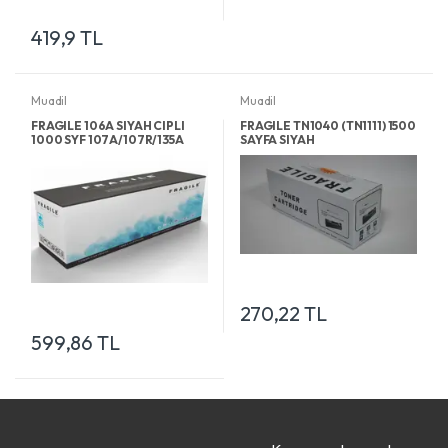
419,9 TL
Muadil
Muadil
FRAGILE 106A SIYAH CIPLI
FRAGILE TN1040 (TN1111) 1500
1000 SYF 107A/107R/135A
SAYFA SIYAH
270,22 TL
599,86 TL