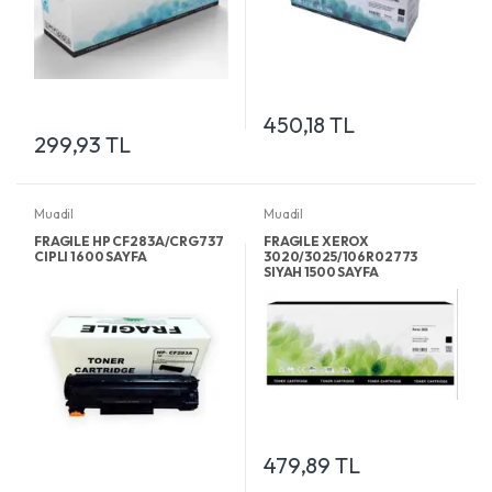
450,18 TL
299,93 TL
Muadil
Muadil
FRAGILE HP CF283A/CRG737
FRAGILE XEROX
CIPLI 1600 SAYFA
3020/3025/106R02773
SIYAH 1500 SAYFA
479,89 TL