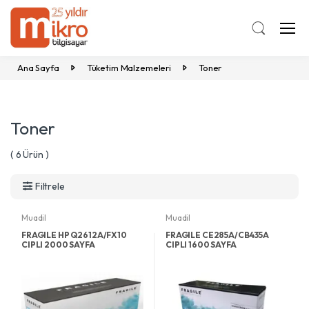
Ana Sayfa
Tüketim Malzemeleri
Toner
Toner
( 6 Ürün )
Filtrele
Muadil
Muadil
FRAGILE HP Q2612A/FX10
FRAGILE CE285A/CB435A
CIPLI 2000 SAYFA
CIPLI 1600 SAYFA