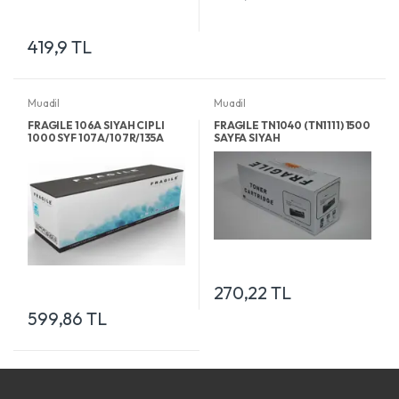
419,9 TL
Muadil
Muadil
FRAGILE 106A SIYAH CIPLI
FRAGILE TN1040 (TN1111) 1500
1000 SYF 107A/107R/135A
SAYFA SIYAH
270,22 TL
599,86 TL