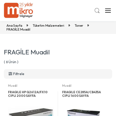
Ana Sayfa
Tüketim Malzemeleri
Toner
FRAGİLE Muadil
FRAGİLE Muadil
( 6 Ürün )
Filtrele
Muadil
Muadil
FRAGILE HP Q2612A/FX10
FRAGILE CE285A/CB435A
CIPLI 2000 SAYFA
CIPLI 1600 SAYFA