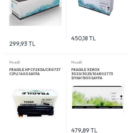
450,18 TL
299,93 TL
Muadil
Muadil
FRAGILE HP CF283A/CRG737
FRAGILE XEROX
CIPLI 1600 SAYFA
3020/3025/106R02773
SIYAH 1500 SAYFA
479,89 TL